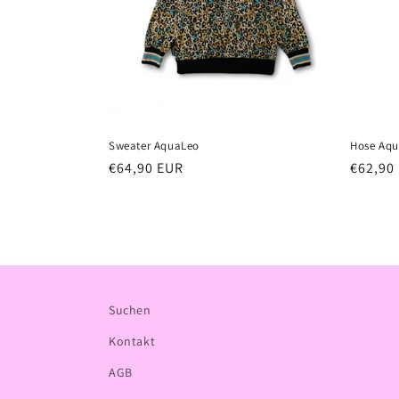
r
i
e
Sweater AquaLeo
Hose Aq
:
Normaler
€64,90 EUR
Normal
€62,90
Preis
Preis
Suchen
Kontakt
AGB