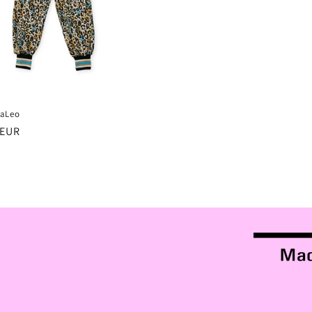
uaLeo
er
 EUR